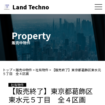
Land Techno
toggle
naviga
Property
販売中物件
トップ
>
販売中物件
>
社有物件
>
【販売終了】東京都葛飾区東水元
５丁目 全４区画
社有物件
【販売終了】東京都葛飾区
東水元５丁目 全４区画