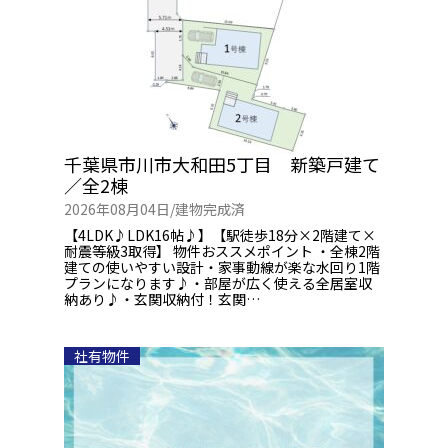
千葉県市川市大和田5丁目 新築戸建て
／全2棟
2026年08月04日/
建物完成済
【4LDK♪LDK16帖♪】【駅徒歩18分×2階建て×
耐震等級3取得】 物件おススメポイント ・全棟2階
建ての使いやすい設計・家事動線が楽な水回り1階
プランになります♪・部屋が広く使える全居室収
納あり♪・玄関収納付！玄関…
社有物件