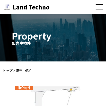
Land Techno
toggle
naviga
Property
販売中物件
トップ
>
販売中物件
仲介物件