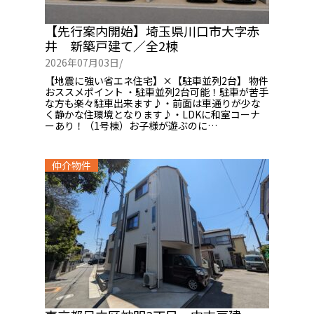
【先行案内開始】埼玉県川口市大字赤
井 新築戸建て／全2棟
2026年07月03日/
【地震に強い省エネ住宅】×【駐車並列2台】 物件
おススメポイント ・駐車並列2台可能！駐車が苦手
な方も楽々駐車出来ます♪・前面は車通りが少な
く静かな住環境となります♪・LDKに和室コーナ
ーあり！（1号棟）お子様が遊ぶのに…
仲介物件